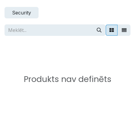
Skip to Content
Security
Produkts nav definēts